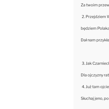
Za twoim przew
Przejdziem W
będziem Polak
Dał nam przykł
Jak Czarniec
Dla ojczyzny ra
Już tam ojci
Słuchaj jeno, po