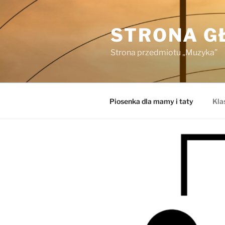
Przejdź
do
STRONA 
treści
Strona przedmiotu „Muzyka”
Piosenka dla mamy i taty
Kla