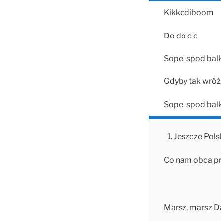
Kikkediboom
Do do c c
Sopel spod bal
Gdyby tak wróż
Sopel spod bal
Jeszcze Polsk
Co nam obca pr
Marsz, marsz Dą