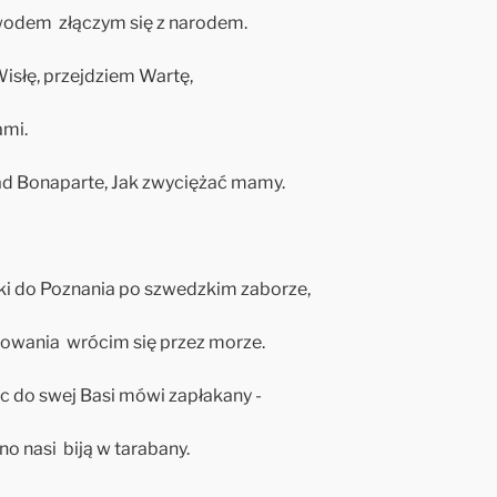
odem złączym się z narodem.
isłę, przejdziem Wartę,
ami.
ad Bonaparte, Jak zwyciężać mamy.
ki do Poznania po szwedzkim zaborze,
towania wrócim się przez morze.
ec do swej Basi mówi zapłakany -
no nasi biją w tarabany.