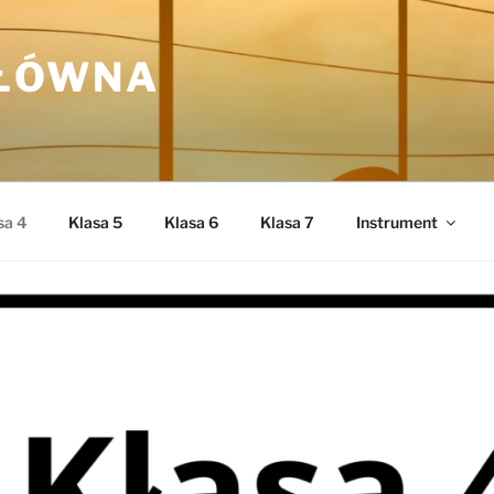
GŁÓWNA
sa 4
Klasa 5
Klasa 6
Klasa 7
Instrument