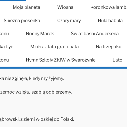
Moja planeta
Wiosna
Koronkowa lamb
Śnieżna piosenka
Czary mary
Hula babula
konu
Nocny Marek
Świat baśni Andersena
ką być
Miał raz tata grata fiata
Na trzepaku
konu
Hymn Szkoły ZKiW w Swarożynie
Lato
a nie zginęła, kiedy my żyjemy.
zemoc wzięła, szablą odbierzemy.
browski, z ziemi włoskiej do Polski.